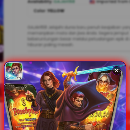
Availability :
GAJAH168
Imported from
Color :
YELLOW
GAJAH168 Jelajahi dunia baru penuh keajaiban ya
memanjakan mata dan jiwa Anda. Segera jemput
keberuntungan besar melalui petualangan epik di
hiburan paling mewah.
Powered by :
GAJAH168
Note: Silahkan akses link terpercaya, Segala kendala GA
bertanggung jawab | 18+ Gaming
KLIK DISINI
.
Spesifikasi Tentang GAJAH1